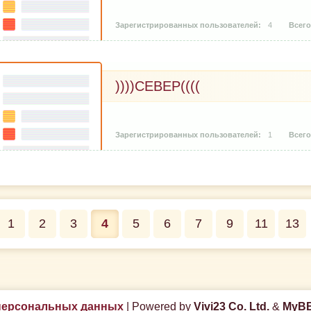
4
))))СЕВЕР((((
1
1
2
3
4
5
6
7
9
11
13
персональных данных
|
Powered by
Vivi23 Co. Ltd.
&
MyBB