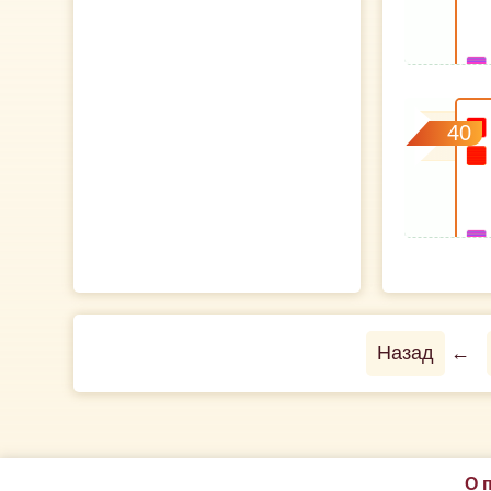
40
Назад
←
О 