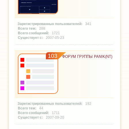
341
288
1721
2007-05-23
103
ФОРУМ ГРУППЫ PAN!K(NT)
192
44
1711
2007-09-20