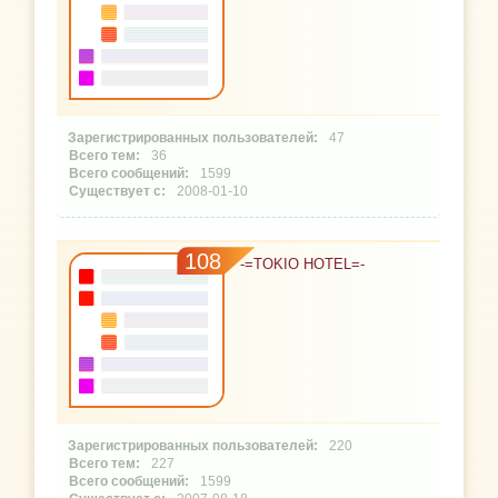
47
36
1599
2008-01-10
108
-=TOKIO HOTEL=-
220
227
1599