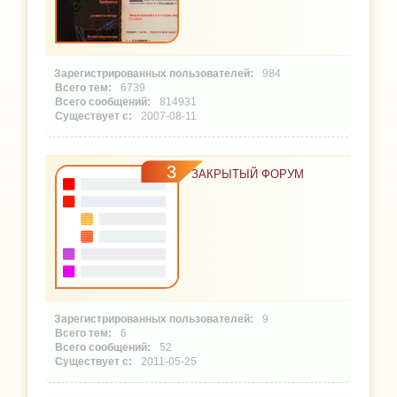
984
6739
814931
2007-08-11
3
ЗАКРЫТЫЙ ФОРУМ
9
6
52
2011-05-25